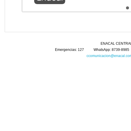
ENACAL CENTRAL Km. 5 Carretera 
Emergencias: 127 WhatsApp: 8739-8985 
ccomunicacion@enacal.com