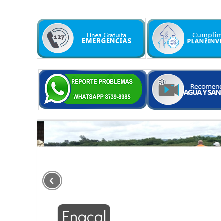
.
Enacal