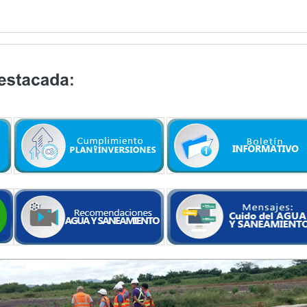
.
.
.