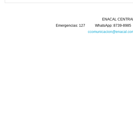
ENACAL CENTRAL Km. 5 Carretera 
Emergencias: 127 WhatsApp: 8739-8985 
ccomunicacion@enacal.com