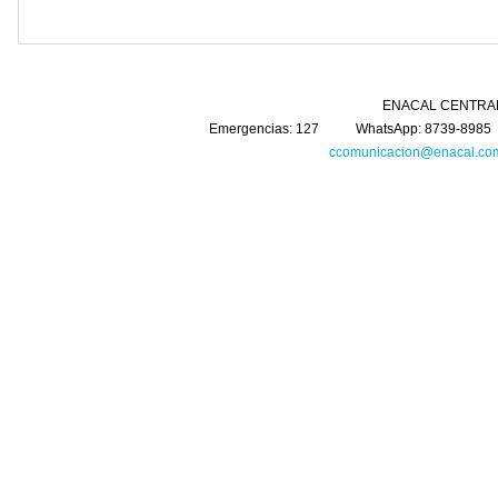
ENACAL CENTRAL Km. 5 Carretera 
Emergencias: 127 WhatsApp: 8739-8985 
ccomunicacion@enacal.com